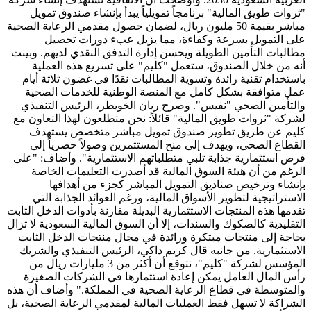
"ثروات طويق المالية" برنامجاً تمويلياً يبدأ بإنشاء صندوق تمويل
مباشر بقيمة 50 مليون ريال، لضمان حصول مقدمي الرعاية الصحية
على التمويل بسرعة وكفاءة، مما يزيل عبء دورات تحصيل
مطالبات التأمين الطويلة ويحسن إدارة التدفق النقدي لديهم. وبينت
أنه من خلال الصندوق، ستعمل "كليم" على تسريع هذه العملية
باستخدام تقنية رائدة وتسوية المطالبات نقدًا في غضون ثلاثة أيام
عمل متوافقة بشكل كامل مع المنصة الوطنية للخدمات الصحية
والتأمين الصحي "نفيس". وصرح ريان الخويطر، الرئيس التنفيذي
لشركة "ثروات طويق المالية" قائلاً: نحن متطلعون لهذا التعاون مع
كليم عن طريق تطوير صندوق تمويل مباشر متخصص يستهدف
القطاع الصحي، ويهدف إلى منح المستثمرين وصولاً حصرياً إلى
فرص استثمارية جذابة تلبي متطلباتهم الاستثمارية". وأضاف: "على
الرغم من أن هيئة السوق المالية قد أصدرت التعليمات الخاصة
بإنشاء وترخيص صناديق التمويل المباشر كجزء من أهدافها
الاستراتيجية لتطوير الأسواق المالية، ورغم العوائد الجذابة التي
تقدمها هذه المنتجات الاستثمارية البديلة مقارنة بأدوات الدخل الثابت
التقليدية كالصكوك والسندات، إلا أن السوق المالية السعودية لا تزال
بحاجة إلى منتجات مبتكرة ورائدة في مجال منتجات الدخل الثابت
الاستثمارية. من جانبه قال كريم داكي، الرئيس التنفيذي والشريك
المؤسس لشركة "كليم"، نتوقع أن أكثر من 3 مليارات ريال من
رأس المال العامل يمكن إعادة استثمارها في الشركات الصغيرة
والمتوسطة في قطاع الرعاية الصحية في المملكة." وأضاف أن هذه
الشراكة لا تسهل فقط العمليات المالية لمقدمي الرعاية الصحية، بل